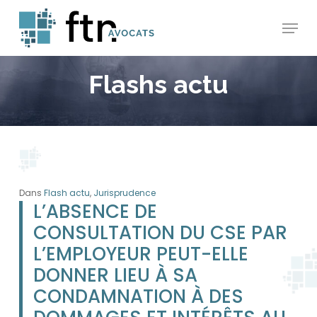
Skip
Menu
to
main
content
Flashs actu
Dans
Flash actu
,
Jurisprudence
L’ABSENCE DE
CONSULTATION DU CSE PAR
L’EMPLOYEUR PEUT-ELLE
DONNER LIEU À SA
CONDAMNATION À DES