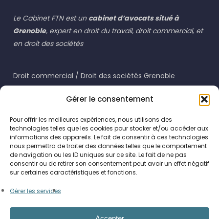
Le Cabinet FTN est un
cabinet d’avocats situé à
Grenoble
, expert en droit du travail, droit commercial, et
en droit des sociétés
Droit commercial / Droit des sociétés Grenoble
Droit du travail Grenoble
Gérer le consentement
Pour offrir les meilleures expériences, nous utilisons des
technologies telles que les cookies pour stocker et/ou accéder aux
informations des appareils. Le fait de consentir à ces technologies
nous permettra de traiter des données telles que le comportement
de navigation ou les ID uniques sur ce site. Le fait de ne pas
consentir ou de retirer son consentement peut avoir un effet négatif
Cabinet FTN Avocats
sur certaines caractéristiques et fonctions.
4 Rue Béranger
Gérer les services
38000 GRENOBLE
04 76 87 00 08
Accepter