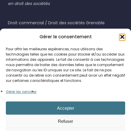
en droit des sociétés
Droit commercial / Droit des sociétés Grenoble
Droit du travail Grenoble
Gérer le consentement
Pour offrir les meilleures expériences, nous utilisons des
technologies telles que les cookies pour stocker et/ou accéder aux
informations des appareils. Le fait de consentir à ces technologies
nous permettra de traiter des données telles que le comportement
de navigation ou les ID uniques sur ce site. Le fait de ne pas
consentir ou de retirer son consentement peut avoir un effet négatif
Cabinet FTN Avocats
sur certaines caractéristiques et fonctions.
4 Rue Béranger
Gérer les services
38000 GRENOBLE
04 76 87 00 08
Accepter
Refuser